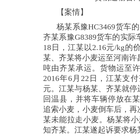
【案情】
杨某系豫
HC3469货
齐某系豫G8389货车的实际
18日，江某以2.16元/k
某、齐某将小麦运至河南许昌出
吨由齐某承运。货物运至
2016年6月22日，江某支
元。江某与杨某、齐某就停
回温县，并将车辆停放在某1
追索小麦，小麦倒车后，再
某未能拉走小麦。杨某将小
知齐某。江某遂起诉要求杨