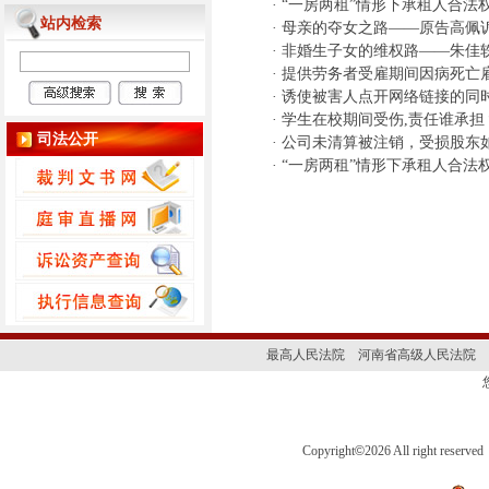
·
“一房两租”情形下承租人合法
站内检索
·
母亲的夺女之路——原告高佩
·
非婚生子女的维权路——朱佳
·
提供劳务者受雇期间因病死亡
·
诱使被害人点开网络链接的同
·
学生在校期间受伤,责任谁承担
司法公开
·
公司未清算被注销，受损股东
·
“一房两租”情形下承租人合法
最高人民法院
河南省高级人民法院
Copyright
©
2026 All right 