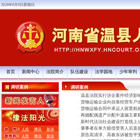
2026年8月9日星期日
首页
新闻中心
法院简介
队伍建设
法学园地
少年审判
调研案例
调研案例
·
温县法院实行涉企案件经济影
·
货物运输企业向挂靠经营车户
·
货物运输合同中承运人留置权
·
再婚配偶遗产分配中遗漏主要
·
新时代法治社会建设打造线上法
·
肇事者在单方赔偿受害人后直接
人民
腾讯
新浪
·
原告高清淳、高春东诉被告平安
人民
腾讯
新浪