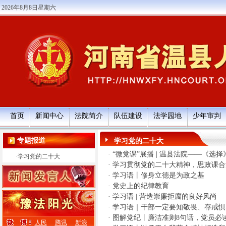
2026年8月8日星期六
首页
新闻中心
法院简介
队伍建设
法学园地
少年审判
专题报道
学习党的二十大
·
“微党课”展播 | 温县法院——《选择
·
学习党的二十大
·
学习贯彻党的二十大精神，思政课合
·
学习语丨修身立德是为政之基
·
党史上的纪律教育
·
学习语 | 营造崇廉拒腐的良好风尚
·
学习语｜干部一定要知敬畏、存戒惧
·
图解党纪丨廉洁准则8句话，党员必
人民
腾讯
新浪